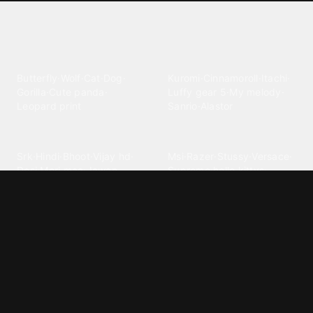
Explore different wallpaper
categories
Animals
Anime
Butterfly
·
Wolf
·
Cat
·
Dog
·
Kuromi
·
Cinnamoroll
·
Itachi
·
Gorilla
·
Cute panda
·
Luffy gear 5
·
My melody
·
Leopard print
Sanrio
·
Alastor
Bollywood
Brands
Srk
·
Hindi
·
Bhoot
·
Vijay hd
·
Msi
·
Razer
·
Stussy
·
Versace
·
Desi
·
Meri maa
·
Jawan
Supreme
·
hello kittys
·
Oneplus
Cars & Vehicles
Comics
Jdm
·
Hot wheels
·
Bmw 4k
·
Cartoon
·
Stitchs
·
Marvel
·
Zx10r
·
Car photos
·
Bmw car
Steven universe
·
·
Bugatti chiron
Powerpuff girls
·
Spiderman 4k
·
Lobo
Designs
Drawings