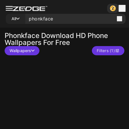
All
Phonkface
Download HD Phone
Wallpapers For Free
Wallpapers
Filters (1)
10