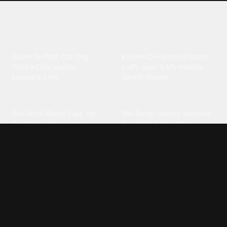
Explore different wallpaper
categories
Animals
Anime
Butterfly
·
Wolf
·
Cat
·
Dog
·
Kuromi
·
Cinnamoroll
·
Itachi
·
Gorilla
·
Cute panda
·
Luffy gear 5
·
My melody
·
Leopard print
Sanrio
·
Alastor
Bollywood
Brands
Srk
·
Hindi
·
Bhoot
·
Vijay hd
·
Msi
·
Razer
·
Stussy
·
Versace
·
Desi
·
Meri maa
·
Jawan
Supreme
·
hello kittys
·
Oneplus
Cars & Vehicles
Comics
Jdm
·
Hot wheels
·
Bmw 4k
·
Cartoon
·
Stitchs
·
Marvel
·
Zx10r
·
Car photos
·
Bmw car
Steven universe
·
·
Bugatti chiron
Powerpuff girls
·
Spiderman 4k
·
Lobo
Designs
Drawings