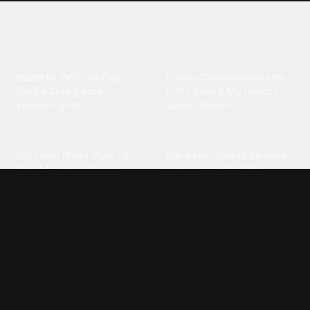
Explore different wallpaper
categories
Animals
Anime
Butterfly
·
Wolf
·
Cat
·
Dog
·
Kuromi
·
Cinnamoroll
·
Itachi
·
Gorilla
·
Cute panda
·
Luffy gear 5
·
My melody
·
Leopard print
Sanrio
·
Alastor
Bollywood
Brands
Srk
·
Hindi
·
Bhoot
·
Vijay hd
·
Msi
·
Razer
·
Stussy
·
Versace
·
Desi
·
Meri maa
·
Jawan
Supreme
·
hello kittys
·
Oneplus
Cars & Vehicles
Comics
Jdm
·
Hot wheels
·
Bmw 4k
·
Cartoon
·
Stitchs
·
Marvel
·
Zx10r
·
Car photos
·
Bmw car
Steven universe
·
·
Bugatti chiron
Powerpuff girls
·
Spiderman 4k
·
Lobo
Designs
Drawings