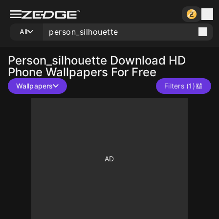
All
Person_silhouette
Download HD
Phone Wallpapers For Free
Wallpapers
Filters (1)
10
10
10
10
10
10