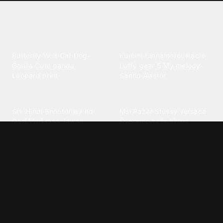
Explore different wallpaper
categories
Animals
Anime
Butterfly
·
Wolf
·
Cat
·
Dog
·
Kuromi
·
Cinnamoroll
·
Itachi
·
Gorilla
·
Cute panda
·
Luffy gear 5
·
My melody
·
Leopard print
Sanrio
·
Alastor
Bollywood
Brands
Srk
·
Hindi
·
Bhoot
·
Vijay hd
·
Msi
·
Razer
·
Stussy
·
Versace
·
Desi
·
Meri maa
·
Jawan
Supreme
·
hello kittys
·
Oneplus
Cars & Vehicles
Comics
Jdm
·
Hot wheels
·
Bmw 4k
·
Cartoon
·
Stitchs
·
Marvel
·
Zx10r
·
Car photos
·
Bmw car
Steven universe
·
·
Bugatti chiron
Powerpuff girls
·
Spiderman 4k
·
Lobo
Designs
Drawings