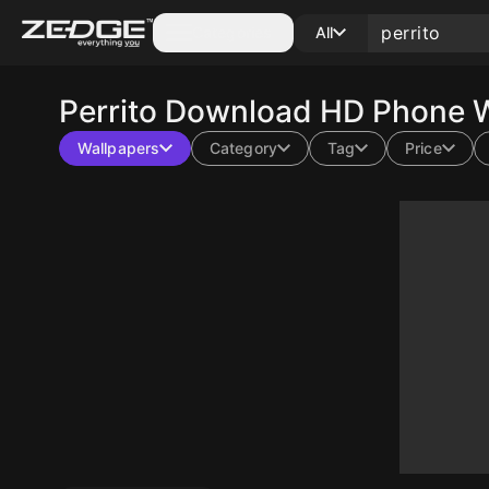
Categories
All
Perrito
Download HD Phone Wa
Wallpapers
Category
Tag
Price