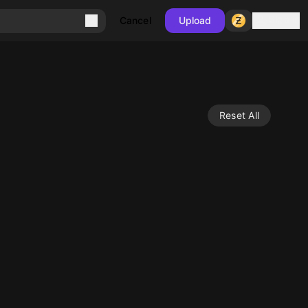
Sign in
Cancel
Upload
Reset All