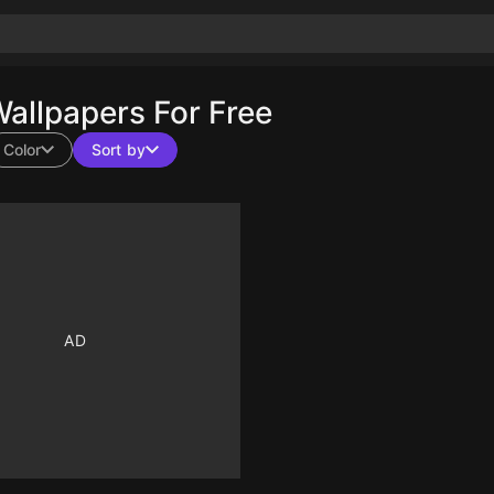
llpapers For Free
Color
Sort by