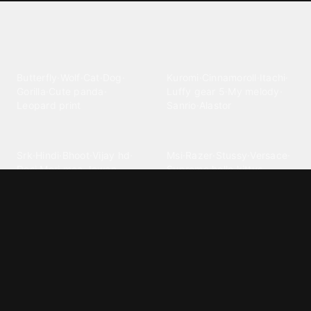
Explore different wallpaper
categories
Animals
Anime
Butterfly
·
Wolf
·
Cat
·
Dog
·
Kuromi
·
Cinnamoroll
·
Itachi
·
Gorilla
·
Cute panda
·
Luffy gear 5
·
My melody
·
Leopard print
Sanrio
·
Alastor
Bollywood
Brands
Srk
·
Hindi
·
Bhoot
·
Vijay hd
·
Msi
·
Razer
·
Stussy
·
Versace
·
Desi
·
Meri maa
·
Jawan
Supreme
·
hello kittys
·
Oneplus
Cars & Vehicles
Comics
Jdm
·
Hot wheels
·
Bmw 4k
·
Cartoon
·
Stitchs
·
Marvel
·
Zx10r
·
Car photos
·
Bmw car
Steven universe
·
·
Bugatti chiron
Powerpuff girls
·
Spiderman 4k
·
Lobo
Designs
Drawings