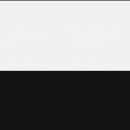
Explore different wallpaper
categories
Animals
Anime
Butterfly
·
Wolf
·
Cat
·
Dog
·
Kuromi
·
Cinnamoroll
·
Itachi
·
Gorilla
·
Cute panda
·
Luffy gear 5
·
My melody
·
Leopard print
Sanrio
·
Alastor
Bollywood
Brands
Srk
·
Hindi
·
Bhoot
·
Vijay hd
·
Msi
·
Razer
·
Stussy
·
Versace
·
Desi
·
Meri maa
·
Jawan
Supreme
·
hello kittys
·
Oneplus
Cars & Vehicles
Comics
Jdm
·
Hot wheels
·
Bmw 4k
·
Cartoon
·
Stitchs
·
Marvel
·
Zx10r
·
Car photos
·
Bmw car
Steven universe
·
·
Bugatti chiron
Powerpuff girls
·
Spiderman 4k
·
Lobo
Designs
Drawings