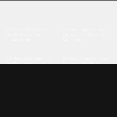
Explore different wallpaper
categories
Animals
Anime
Butterfly
·
Wolf
·
Cat
·
Dog
·
Kuromi
·
Cinnamoroll
·
Itachi
·
Gorilla
·
Cute panda
·
Luffy gear 5
·
My melody
·
Leopard print
Sanrio
·
Alastor
Bollywood
Brands
Srk
·
Hindi
·
Bhoot
·
Vijay hd
·
Msi
·
Razer
·
Stussy
·
Versace
·
Desi
·
Meri maa
·
Jawan
Supreme
·
hello kittys
·
Oneplus
Cars & Vehicles
Comics
Jdm
·
Hot wheels
·
Bmw 4k
·
Cartoon
·
Stitchs
·
Marvel
·
Zx10r
·
Car photos
·
Bmw car
Steven universe
·
·
Bugatti chiron
Powerpuff girls
·
Spiderman 4k
·
Lobo
Designs
Drawings