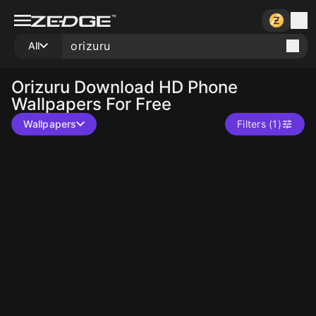
All
Orizuru
Download HD Phone
Wallpapers For Free
Wallpapers
Filters (1)
10