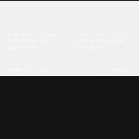
Explore different wallpaper
categories
Animals
Anime
Butterfly
·
Wolf
·
Cat
·
Dog
·
Kuromi
·
Cinnamoroll
·
Itachi
·
Gorilla
·
Cute panda
·
Luffy gear 5
·
My melody
·
Leopard print
Sanrio
·
Alastor
Bollywood
Brands
Srk
·
Hindi
·
Bhoot
·
Vijay hd
·
Msi
·
Razer
·
Stussy
·
Versace
·
Desi
·
Meri maa
·
Jawan
Supreme
·
hello kittys
·
Oneplus
Cars & Vehicles
Comics
Jdm
·
Hot wheels
·
Bmw 4k
·
Cartoon
·
Stitchs
·
Marvel
·
Zx10r
·
Car photos
·
Bmw car
Steven universe
·
·
Bugatti chiron
Powerpuff girls
·
Spiderman 4k
·
Lobo
Designs
Drawings