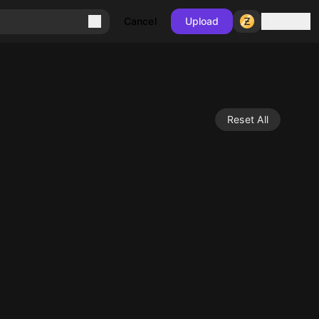
Sign in
Cancel
Upload
Reset All
10
10
10