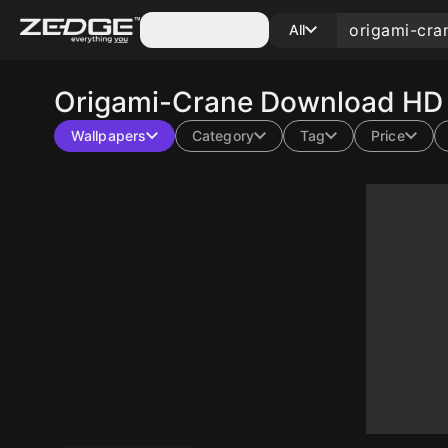
Categories
All
Origami-Crane
Download HD 
Wallpapers
Category
Tag
Price
10
10
10