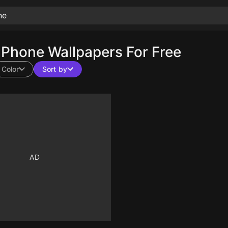
Phone Wallpapers For Free
Color
Sort by
10
10
10