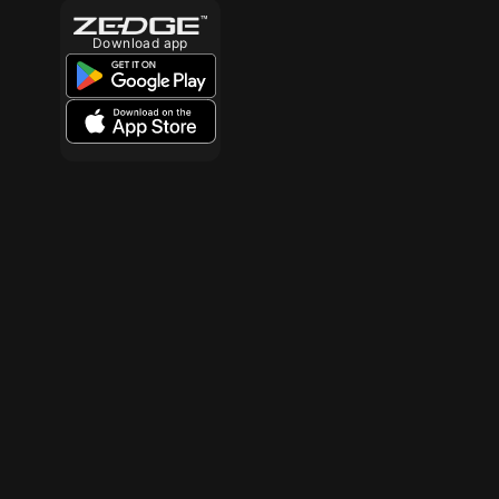
Download app
10
10
200
200
200