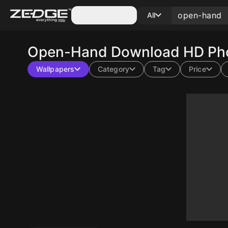
Categories
All
Open-Hand
Download HD Pho
Wallpapers
Category
Tag
Price
10
10
10
10