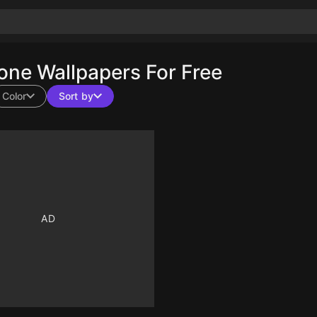
ne Wallpapers For Free
Color
Sort by
10
10
10