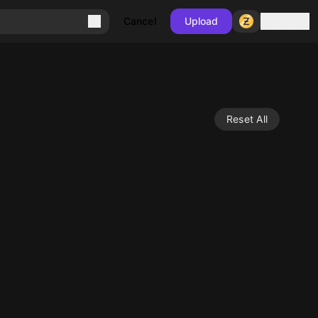
Sign in
Cancel
Upload
Reset All
10
10
10