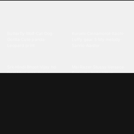
Explore different wallpaper
categories
Animals
Anime
Butterfly
·
Wolf
·
Cat
·
Dog
·
Kuromi
·
Cinnamoroll
·
Itachi
·
Gorilla
·
Cute panda
·
Luffy gear 5
·
My melody
·
Leopard print
Sanrio
·
Alastor
Bollywood
Brands
Srk
·
Hindi
·
Bhoot
·
Vijay hd
·
Msi
·
Razer
·
Stussy
·
Versace
·
Desi
·
Meri maa
·
Jawan
Supreme
·
hello kittys
·
Oneplus
Cars & Vehicles
Comics
Jdm
·
Hot wheels
·
Bmw 4k
·
Cartoon
·
Stitchs
·
Marvel
·
Zx10r
·
Car photos
·
Bmw car
Steven universe
·
·
Bugatti chiron
Powerpuff girls
·
Spiderman 4k
·
Lobo
Designs
Drawings