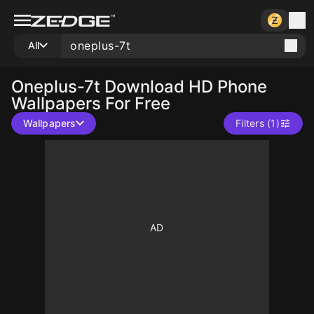
All
Oneplus-7t
Download HD Phone
Wallpapers For Free
Wallpapers
Filters (1)