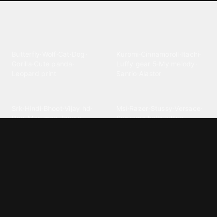
Explore different wallpaper
categories
Animals
Anime
Butterfly
·
Wolf
·
Cat
·
Dog
·
Kuromi
·
Cinnamoroll
·
Itachi
·
Gorilla
·
Cute panda
·
Luffy gear 5
·
My melody
·
Leopard print
Sanrio
·
Alastor
Bollywood
Brands
Srk
·
Hindi
·
Bhoot
·
Vijay hd
·
Msi
·
Razer
·
Stussy
·
Versace
·
Desi
·
Meri maa
·
Jawan
Supreme
·
hello kittys
·
Oneplus
Cars & Vehicles
Comics
Jdm
·
Hot wheels
·
Bmw 4k
·
Cartoon
·
Stitchs
·
Marvel
·
Zx10r
·
Car photos
·
Bmw car
Steven universe
·
·
Bugatti chiron
Powerpuff girls
·
Spiderman 4k
·
Lobo
Designs
Drawings