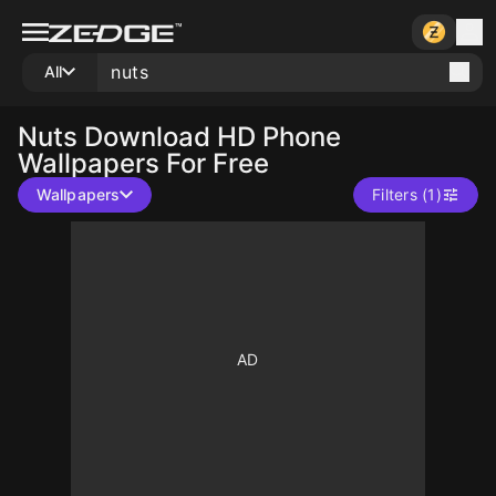
All
Nuts
Download HD Phone
Wallpapers For Free
Wallpapers
Filters (1)
10
10