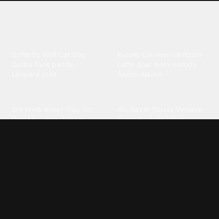
Explore different wallpaper
categories
Animals
Anime
Butterfly
·
Wolf
·
Cat
·
Dog
·
Kuromi
·
Cinnamoroll
·
Itachi
·
Gorilla
·
Cute panda
·
Luffy gear 5
·
My melody
·
Leopard print
Sanrio
·
Alastor
Bollywood
Brands
Srk
·
Hindi
·
Bhoot
·
Vijay hd
·
Msi
·
Razer
·
Stussy
·
Versace
·
Desi
·
Meri maa
·
Jawan
Supreme
·
hello kittys
·
Oneplus
Cars & Vehicles
Comics
Jdm
·
Hot wheels
·
Bmw 4k
·
Cartoon
·
Stitchs
·
Marvel
·
Zx10r
·
Car photos
·
Bmw car
Steven universe
·
·
Bugatti chiron
Powerpuff girls
·
Spiderman 4k
·
Lobo
Designs
Drawings