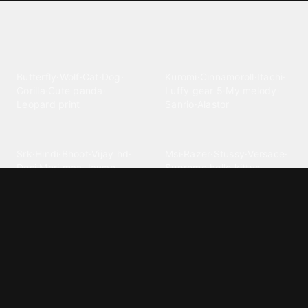
Explore different wallpaper
categories
Animals
Anime
Butterfly
·
Wolf
·
Cat
·
Dog
·
Kuromi
·
Cinnamoroll
·
Itachi
·
Gorilla
·
Cute panda
·
Luffy gear 5
·
My melody
·
Leopard print
Sanrio
·
Alastor
Bollywood
Brands
Srk
·
Hindi
·
Bhoot
·
Vijay hd
·
Msi
·
Razer
·
Stussy
·
Versace
·
Desi
·
Meri maa
·
Jawan
Supreme
·
hello kittys
·
Oneplus
Cars & Vehicles
Comics
Jdm
·
Hot wheels
·
Bmw 4k
·
Cartoon
·
Stitchs
·
Marvel
·
Zx10r
·
Car photos
·
Bmw car
Steven universe
·
·
Bugatti chiron
Powerpuff girls
·
Spiderman 4k
·
Lobo
Designs
Drawings