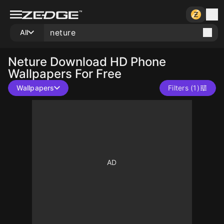
All
Neture
Download HD Phone
Wallpapers For Free
Wallpapers
Filters (1)
10
10