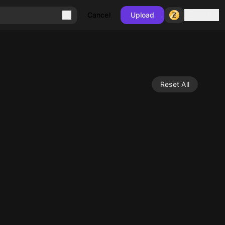
Sign in
Cancel
Upload
Reset All
10
10
10
10