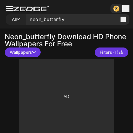
All
Neon_butterfly
Download HD Phone
Wallpapers For Free
Wallpapers
Filters (1)
10
10
10
10