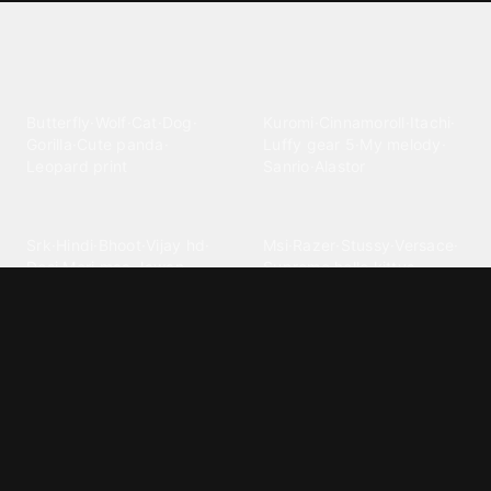
Explore different wallpaper
categories
Animals
Anime
Butterfly
·
Wolf
·
Cat
·
Dog
·
Kuromi
·
Cinnamoroll
·
Itachi
·
Gorilla
·
Cute panda
·
Luffy gear 5
·
My melody
·
Leopard print
Sanrio
·
Alastor
Bollywood
Brands
Srk
·
Hindi
·
Bhoot
·
Vijay hd
·
Msi
·
Razer
·
Stussy
·
Versace
·
Desi
·
Meri maa
·
Jawan
Supreme
·
hello kittys
·
Oneplus
Cars & Vehicles
Comics
Jdm
·
Hot wheels
·
Bmw 4k
·
Cartoon
·
Stitchs
·
Marvel
·
Zx10r
·
Car photos
·
Bmw car
Steven universe
·
·
Bugatti chiron
Powerpuff girls
·
Spiderman 4k
·
Lobo
Designs
Drawings