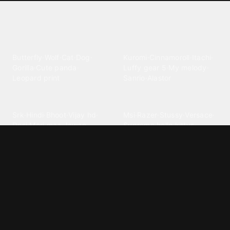
Explore different wallpaper
categories
Animals
Anime
Butterfly
·
Wolf
·
Cat
·
Dog
·
Kuromi
·
Cinnamoroll
·
Itachi
·
Gorilla
·
Cute panda
·
Luffy gear 5
·
My melody
·
Leopard print
Sanrio
·
Alastor
Bollywood
Brands
Srk
·
Hindi
·
Bhoot
·
Vijay hd
·
Msi
·
Razer
·
Stussy
·
Versace
·
Desi
·
Meri maa
·
Jawan
Supreme
·
hello kittys
·
Oneplus
Cars & Vehicles
Comics
Jdm
·
Hot wheels
·
Bmw 4k
·
Cartoon
·
Stitchs
·
Marvel
·
Zx10r
·
Car photos
·
Bmw car
Steven universe
·
·
Bugatti chiron
Powerpuff girls
·
Spiderman 4k
·
Lobo
Designs
Drawings