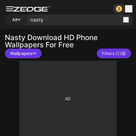
All
Nasty
Download HD Phone
Wallpapers For Free
Wallpapers
Filters (1)
1000