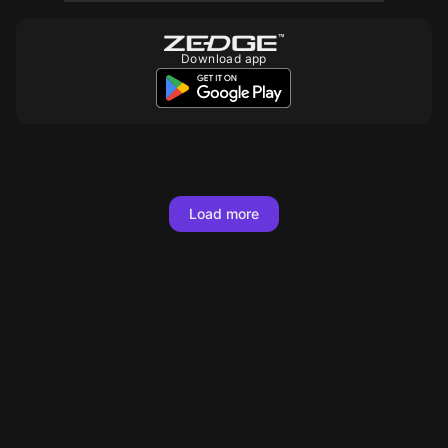
Download app
1000
10
10
10
10
1000
Load more