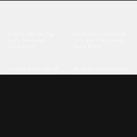
Explore different wallpaper
categories
Animals
Anime
Butterfly
·
Wolf
·
Cat
·
Dog
·
Kuromi
·
Cinnamoroll
·
Itachi
·
Gorilla
·
Cute panda
·
Luffy gear 5
·
My melody
·
Leopard print
Sanrio
·
Alastor
Bollywood
Brands
Srk
·
Hindi
·
Bhoot
·
Vijay hd
·
Msi
·
Razer
·
Stussy
·
Versace
·
Desi
·
Meri maa
·
Jawan
Supreme
·
hello kittys
·
Oneplus
Cars & Vehicles
Comics
Jdm
·
Hot wheels
·
Bmw 4k
·
Cartoon
·
Stitchs
·
Marvel
·
Zx10r
·
Car photos
·
Bmw car
Steven universe
·
·
Bugatti chiron
Powerpuff girls
·
Spiderman 4k
·
Lobo
Designs
Drawings