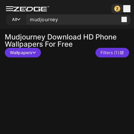
All
Mudjourney
Download HD Phone
Wallpapers For Free
Wallpapers
Filters (1)
10