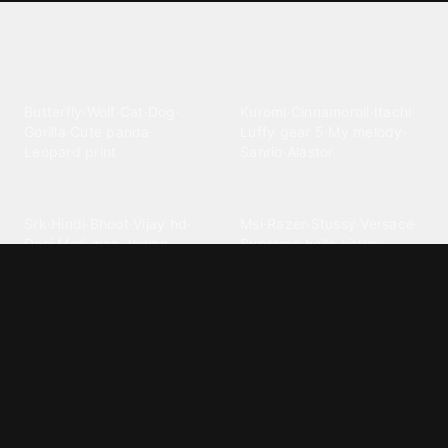
Explore different wallpaper
categories
Animals
Anime
Butterfly
·
Wolf
·
Cat
·
Dog
·
Kuromi
·
Cinnamoroll
·
Itachi
·
Gorilla
·
Cute panda
·
Luffy gear 5
·
My melody
·
Leopard print
Sanrio
·
Alastor
Bollywood
Brands
Srk
·
Hindi
·
Bhoot
·
Vijay hd
·
Msi
·
Razer
·
Stussy
·
Versace
·
Desi
·
Meri maa
·
Jawan
Supreme
·
hello kittys
·
Oneplus
Cars & Vehicles
Comics
Jdm
·
Hot wheels
·
Bmw 4k
·
Cartoon
·
Stitchs
·
Marvel
·
Zx10r
·
Car photos
·
Bmw car
Steven universe
·
·
Bugatti chiron
Powerpuff girls
·
Spiderman 4k
·
Lobo
Designs
Drawings