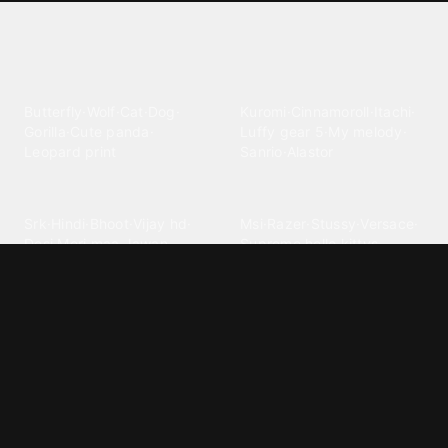
Explore different wallpaper
categories
Animals
Anime
Butterfly
·
Wolf
·
Cat
·
Dog
·
Kuromi
·
Cinnamoroll
·
Itachi
·
Gorilla
·
Cute panda
·
Luffy gear 5
·
My melody
·
Leopard print
Sanrio
·
Alastor
Bollywood
Brands
Srk
·
Hindi
·
Bhoot
·
Vijay hd
·
Msi
·
Razer
·
Stussy
·
Versace
·
Desi
·
Meri maa
·
Jawan
Supreme
·
hello kittys
·
Oneplus
Cars & Vehicles
Comics
Jdm
·
Hot wheels
·
Bmw 4k
·
Cartoon
·
Stitchs
·
Marvel
·
Zx10r
·
Car photos
·
Bmw car
Steven universe
·
·
Bugatti chiron
Powerpuff girls
·
Spiderman 4k
·
Lobo
Designs
Drawings