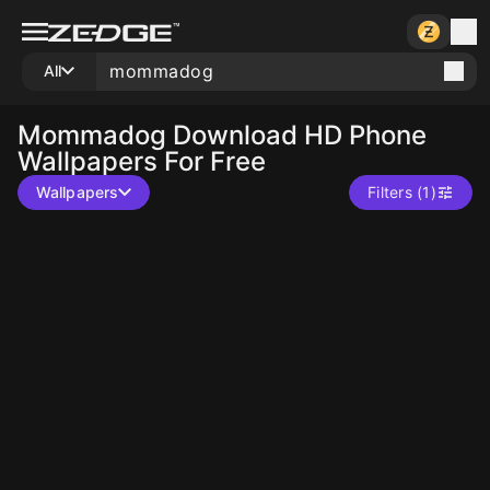
All
Mommadog
Download HD Phone
Wallpapers For Free
Wallpapers
Filters (1)