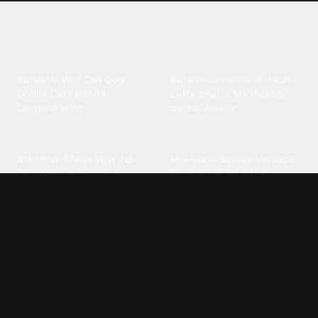
Explore different wallpaper
categories
Animals
Anime
Butterfly
·
Wolf
·
Cat
·
Dog
·
Kuromi
·
Cinnamoroll
·
Itachi
·
Gorilla
·
Cute panda
·
Luffy gear 5
·
My melody
·
Leopard print
Sanrio
·
Alastor
Bollywood
Brands
Srk
·
Hindi
·
Bhoot
·
Vijay hd
·
Msi
·
Razer
·
Stussy
·
Versace
·
Desi
·
Meri maa
·
Jawan
Supreme
·
hello kittys
·
Oneplus
Cars & Vehicles
Comics
Jdm
·
Hot wheels
·
Bmw 4k
·
Cartoon
·
Stitchs
·
Marvel
·
Zx10r
·
Car photos
·
Bmw car
Steven universe
·
·
Bugatti chiron
Powerpuff girls
·
Spiderman 4k
·
Lobo
Designs
Drawings