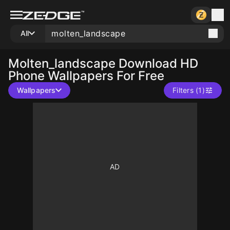
All
Molten_landscape
Download HD
Phone Wallpapers For Free
Wallpapers
Filters (1)
10
10
10
10
10