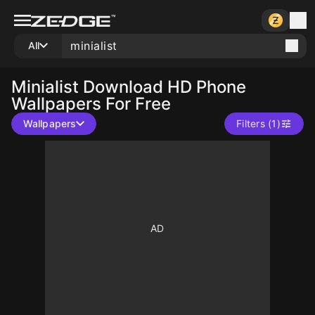
All
Minialist
Download HD Phone
Wallpapers For Free
Wallpapers
Filters (1)
10
10
10
10
10