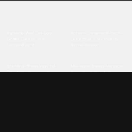
Explore different wallpaper
categories
Animals
Anime
Butterfly
·
Wolf
·
Cat
·
Dog
·
Kuromi
·
Cinnamoroll
·
Itachi
·
Gorilla
·
Cute panda
·
Luffy gear 5
·
My melody
·
Leopard print
Sanrio
·
Alastor
Bollywood
Brands
Srk
·
Hindi
·
Bhoot
·
Vijay hd
·
Msi
·
Razer
·
Stussy
·
Versace
·
Desi
·
Meri maa
·
Jawan
Supreme
·
hello kittys
·
Oneplus
Cars & Vehicles
Comics
Jdm
·
Hot wheels
·
Bmw 4k
·
Cartoon
·
Stitchs
·
Marvel
·
Zx10r
·
Car photos
·
Bmw car
Steven universe
·
·
Bugatti chiron
Powerpuff girls
·
Spiderman 4k
·
Lobo
Designs
Drawings