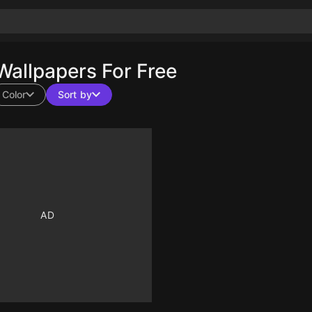
allpapers For Free
Color
Sort by