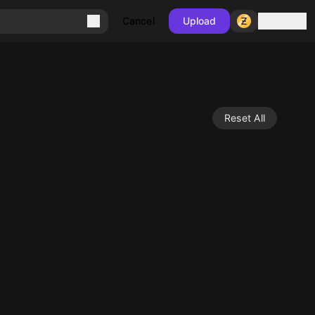
Sign in
Cancel
Upload
Reset All