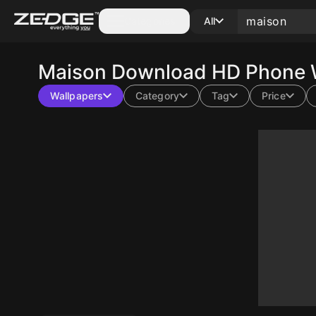
Categories
All
Maison
Download HD Phone W
Wallpapers
Category
Tag
Price
10