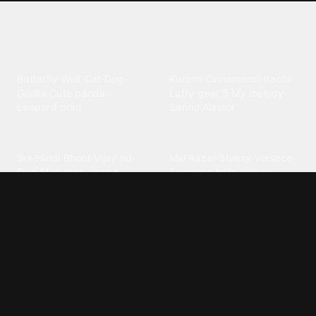
Explore different wallpaper
categories
Animals
Anime
Butterfly
·
Wolf
·
Cat
·
Dog
·
Kuromi
·
Cinnamoroll
·
Itachi
·
Gorilla
·
Cute panda
·
Luffy gear 5
·
My melody
·
Leopard print
Sanrio
·
Alastor
Bollywood
Brands
Srk
·
Hindi
·
Bhoot
·
Vijay hd
·
Msi
·
Razer
·
Stussy
·
Versace
·
Desi
·
Meri maa
·
Jawan
Supreme
·
hello kittys
·
Oneplus
Cars & Vehicles
Comics
Jdm
·
Hot wheels
·
Bmw 4k
·
Cartoon
·
Stitchs
·
Marvel
·
Zx10r
·
Car photos
·
Bmw car
Steven universe
·
·
Bugatti chiron
Powerpuff girls
·
Spiderman 4k
·
Lobo
Designs
Drawings