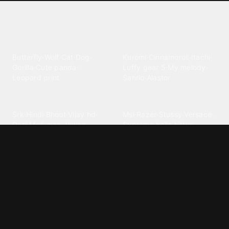
Explore different wallpaper
categories
Animals
Anime
Butterfly
·
Wolf
·
Cat
·
Dog
·
Kuromi
·
Cinnamoroll
·
Itachi
·
Gorilla
·
Cute panda
·
Luffy gear 5
·
My melody
·
Leopard print
Sanrio
·
Alastor
Bollywood
Brands
Srk
·
Hindi
·
Bhoot
·
Vijay hd
·
Msi
·
Razer
·
Stussy
·
Versace
·
Desi
·
Meri maa
·
Jawan
Supreme
·
hello kittys
·
Oneplus
Cars & Vehicles
Comics
Jdm
·
Hot wheels
·
Bmw 4k
·
Cartoon
·
Stitchs
·
Marvel
·
Zx10r
·
Car photos
·
Bmw car
Steven universe
·
·
Bugatti chiron
Powerpuff girls
·
Spiderman 4k
·
Lobo
Designs
Drawings