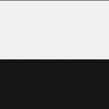
Explore different wallpaper
categories
Animals
Anime
Butterfly
·
Wolf
·
Cat
·
Dog
·
Kuromi
·
Cinnamoroll
·
Itachi
·
Gorilla
·
Cute panda
·
Luffy gear 5
·
My melody
·
Leopard print
Sanrio
·
Alastor
Bollywood
Brands
Srk
·
Hindi
·
Bhoot
·
Vijay hd
·
Msi
·
Razer
·
Stussy
·
Versace
·
Desi
·
Meri maa
·
Jawan
Supreme
·
hello kittys
·
Oneplus
Cars & Vehicles
Comics
Jdm
·
Hot wheels
·
Bmw 4k
·
Cartoon
·
Stitchs
·
Marvel
·
Zx10r
·
Car photos
·
Bmw car
Steven universe
·
·
Bugatti chiron
Powerpuff girls
·
Spiderman 4k
·
Lobo
Designs
Drawings