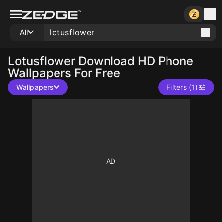
All
Lotusflower
Download HD Phone
Wallpapers For Free
Wallpapers
Filters (1)
10
10
10
10
10