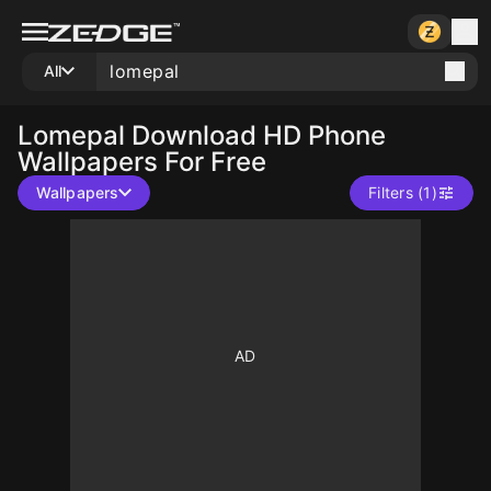
All
Lomepal
Download HD Phone
Wallpapers For Free
Wallpapers
Filters (1)