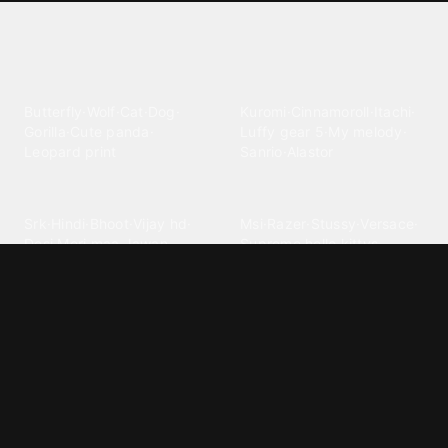
Explore different wallpaper
categories
Animals
Anime
Butterfly
·
Wolf
·
Cat
·
Dog
·
Kuromi
·
Cinnamoroll
·
Itachi
·
Gorilla
·
Cute panda
·
Luffy gear 5
·
My melody
·
Leopard print
Sanrio
·
Alastor
Bollywood
Brands
Srk
·
Hindi
·
Bhoot
·
Vijay hd
·
Msi
·
Razer
·
Stussy
·
Versace
·
Desi
·
Meri maa
·
Jawan
Supreme
·
hello kittys
·
Oneplus
Cars & Vehicles
Comics
Jdm
·
Hot wheels
·
Bmw 4k
·
Cartoon
·
Stitchs
·
Marvel
·
Zx10r
·
Car photos
·
Bmw car
Steven universe
·
·
Bugatti chiron
Powerpuff girls
·
Spiderman 4k
·
Lobo
Designs
Drawings