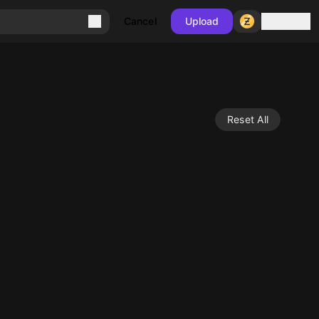
Sign in
Cancel
Upload
Reset All