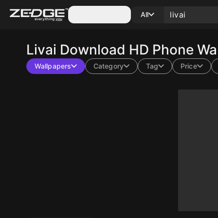
Categories
All
Livai
Download HD Phone Wall
Wallpapers
Category
Tag
Price