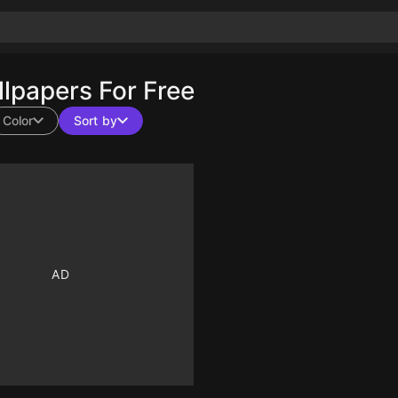
papers For Free
Color
Sort by