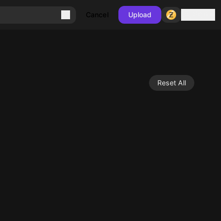
Sign in
Cancel
Upload
Reset All
10