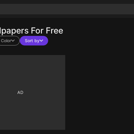
papers For Free
Color
Sort by
10
10