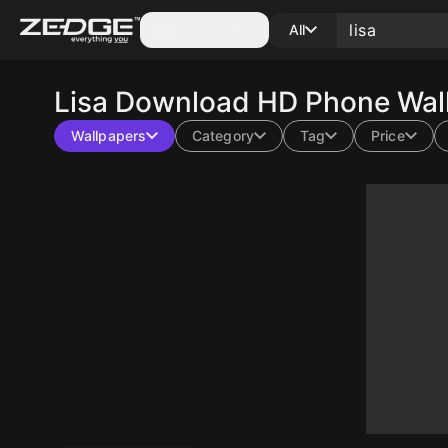
Categories
All
Lisa
Download HD Phone Wall
Wallpapers
Category
Tag
Price
10
10
10
10