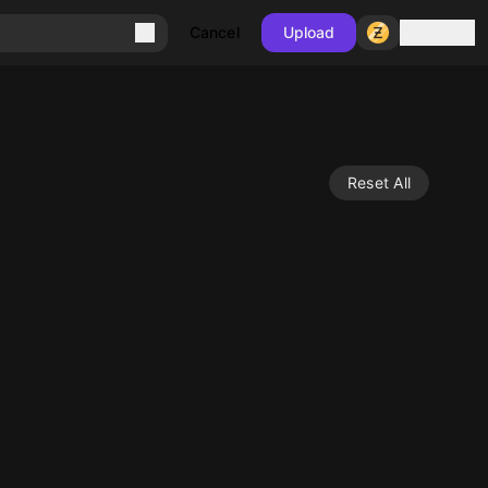
Sign in
Cancel
Upload
Reset All
10
10
10
10