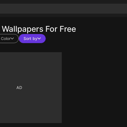
Wallpapers For Free
Color
Sort by
10
10
10
10
10