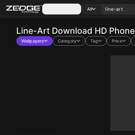
Categories
All
Line-Art
Download HD Phone 
Wallpapers
Category
Tag
Price
10
10
10