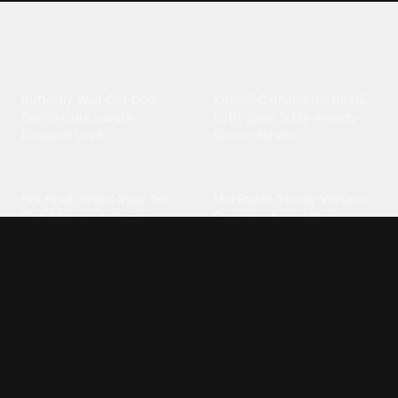
Explore different wallpaper
categories
Animals
Anime
Butterfly
·
Wolf
·
Cat
·
Dog
·
Kuromi
·
Cinnamoroll
·
Itachi
·
Gorilla
·
Cute panda
·
Luffy gear 5
·
My melody
·
Leopard print
Sanrio
·
Alastor
Bollywood
Brands
Srk
·
Hindi
·
Bhoot
·
Vijay hd
·
Msi
·
Razer
·
Stussy
·
Versace
·
Desi
·
Meri maa
·
Jawan
Supreme
·
hello kittys
·
Oneplus
Cars & Vehicles
Comics
Jdm
·
Hot wheels
·
Bmw 4k
·
Cartoon
·
Stitchs
·
Marvel
·
Zx10r
·
Car photos
·
Bmw car
Steven universe
·
·
Bugatti chiron
Powerpuff girls
·
Spiderman 4k
·
Lobo
Designs
Drawings