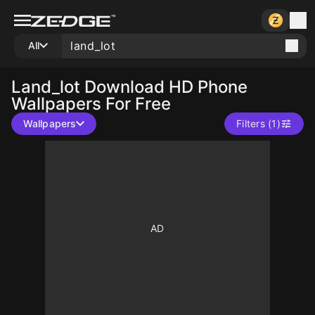
All
Land_lot
Download HD Phone
Wallpapers For Free
Wallpapers
Filters (1)