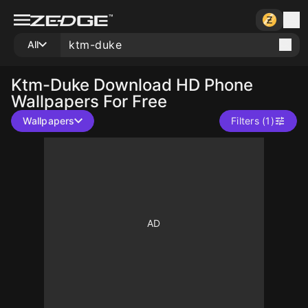
All
Ktm-Duke
Download HD Phone
Wallpapers For Free
Wallpapers
Filters (1)