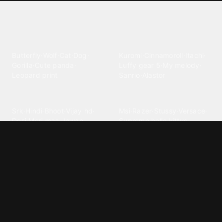
Explore different wallpaper
categories
Animals
Anime
Butterfly
·
Wolf
·
Cat
·
Dog
·
Kuromi
·
Cinnamoroll
·
Itachi
·
Gorilla
·
Cute panda
·
Luffy gear 5
·
My melody
·
Leopard print
Sanrio
·
Alastor
Bollywood
Brands
Srk
·
Hindi
·
Bhoot
·
Vijay hd
·
Msi
·
Razer
·
Stussy
·
Versace
·
Desi
·
Meri maa
·
Jawan
Supreme
·
hello kittys
·
Oneplus
Cars & Vehicles
Comics
Jdm
·
Hot wheels
·
Bmw 4k
·
Cartoon
·
Stitchs
·
Marvel
·
Zx10r
·
Car photos
·
Bmw car
Steven universe
·
·
Bugatti chiron
Powerpuff girls
·
Spiderman 4k
·
Lobo
Designs
Drawings