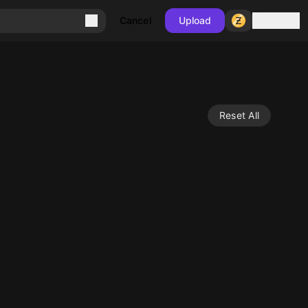
Sign in
Cancel
Upload
Reset All
10
10