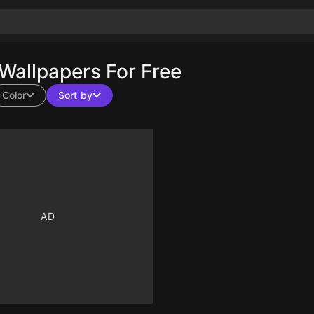
allpapers For Free
Color
Sort by
10
10
10