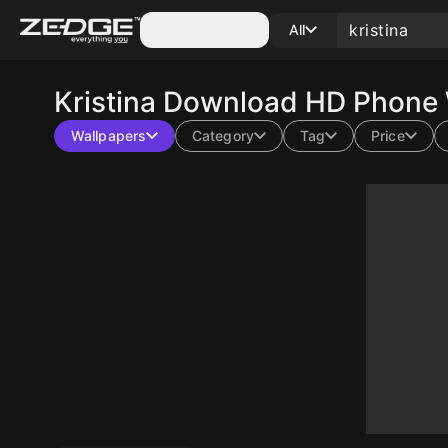
Categories
All
Kristina
Download HD Phone W
Wallpapers
Category
Tag
Price
10
10