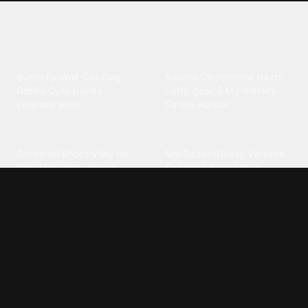
Explore different wallpaper
categories
Animals
Anime
Butterfly
·
Wolf
·
Cat
·
Dog
·
Kuromi
·
Cinnamoroll
·
Itachi
·
Gorilla
·
Cute panda
·
Luffy gear 5
·
My melody
·
Leopard print
Sanrio
·
Alastor
Bollywood
Brands
Srk
·
Hindi
·
Bhoot
·
Vijay hd
·
Msi
·
Razer
·
Stussy
·
Versace
·
Desi
·
Meri maa
·
Jawan
Supreme
·
hello kittys
·
Oneplus
Cars & Vehicles
Comics
Jdm
·
Hot wheels
·
Bmw 4k
·
Cartoon
·
Stitchs
·
Marvel
·
Zx10r
·
Car photos
·
Bmw car
Steven universe
·
·
Bugatti chiron
Powerpuff girls
·
Spiderman 4k
·
Lobo
Designs
Drawings