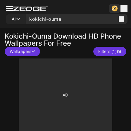
All
Kokichi-Ouma
Download HD Phone
Wallpapers For Free
Wallpapers
Filters (1)