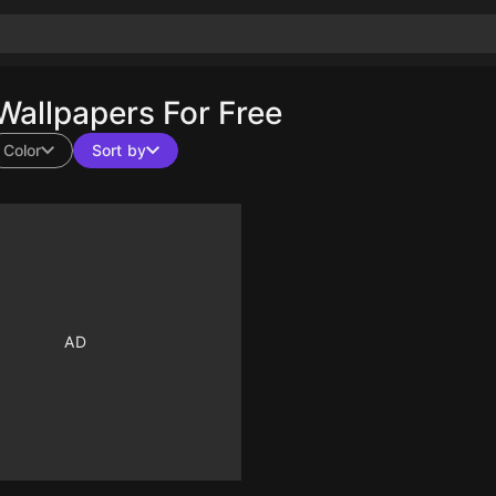
allpapers For Free
Color
Sort by