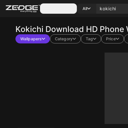
Categories
All
Kokichi
Download HD Phone W
Wallpapers
Category
Tag
Price