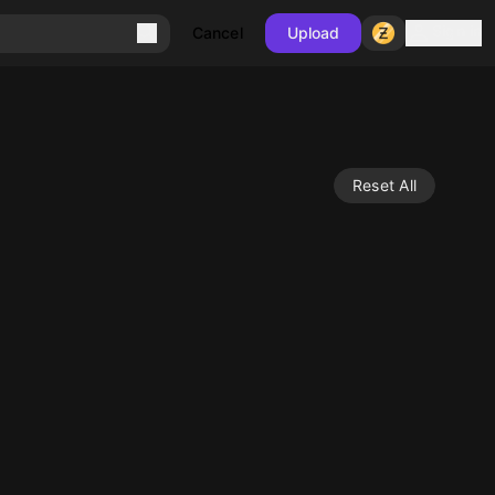
Sign in
Cancel
Upload
Reset All