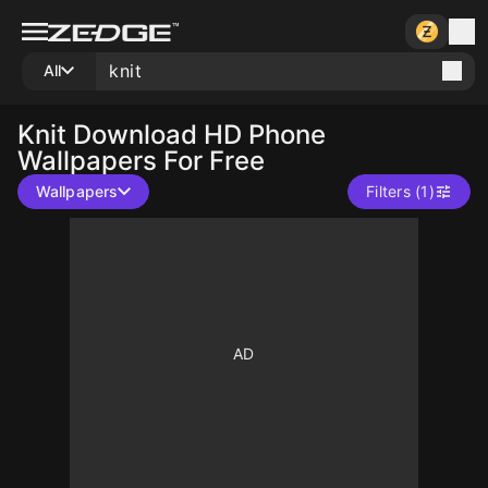
All
Knit
Download HD Phone
Wallpapers For Free
Wallpapers
Filters (1)
10
10
10
10