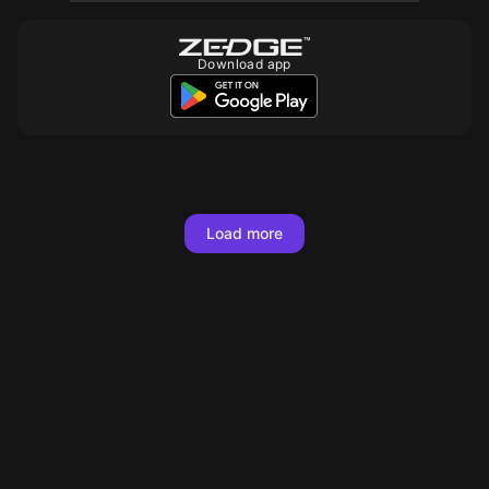
Download app
10
10
10
10
300
10
Load more