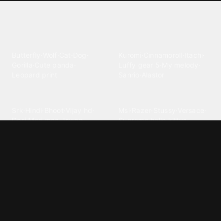
Explore different wallpaper
categories
Animals
Anime
Butterfly
·
Wolf
·
Cat
·
Dog
·
Kuromi
·
Cinnamoroll
·
Itachi
·
Gorilla
·
Cute panda
·
Luffy gear 5
·
My melody
·
Leopard print
Sanrio
·
Alastor
Bollywood
Brands
Srk
·
Hindi
·
Bhoot
·
Vijay hd
·
Msi
·
Razer
·
Stussy
·
Versace
·
Desi
·
Meri maa
·
Jawan
Supreme
·
hello kittys
·
Oneplus
Cars & Vehicles
Comics
Jdm
·
Hot wheels
·
Bmw 4k
·
Cartoon
·
Stitchs
·
Marvel
·
Zx10r
·
Car photos
·
Bmw car
Steven universe
·
·
Bugatti chiron
Powerpuff girls
·
Spiderman 4k
·
Lobo
Designs
Drawings