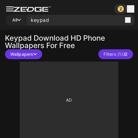
All
Keypad
Download HD Phone
Wallpapers For Free
Wallpapers
Filters (1)
10
10
10
10