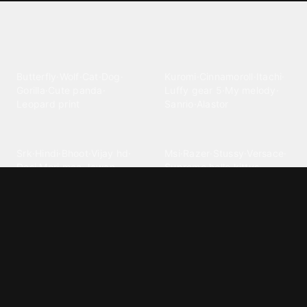
Explore different wallpaper
categories
Animals
Anime
Butterfly
·
Wolf
·
Cat
·
Dog
·
Kuromi
·
Cinnamoroll
·
Itachi
·
Gorilla
·
Cute panda
·
Luffy gear 5
·
My melody
·
Leopard print
Sanrio
·
Alastor
Bollywood
Brands
Srk
·
Hindi
·
Bhoot
·
Vijay hd
·
Msi
·
Razer
·
Stussy
·
Versace
·
Desi
·
Meri maa
·
Jawan
Supreme
·
hello kittys
·
Oneplus
Cars & Vehicles
Comics
Jdm
·
Hot wheels
·
Bmw 4k
·
Cartoon
·
Stitchs
·
Marvel
·
Zx10r
·
Car photos
·
Bmw car
Steven universe
·
·
Bugatti chiron
Powerpuff girls
·
Spiderman 4k
·
Lobo
Designs
Drawings