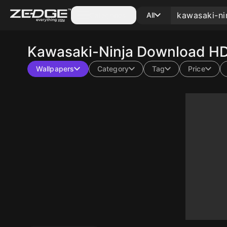
Categories
All
Kawasaki-Ninja
Download HD 
Wallpapers
Category
Tag
Price
10
10