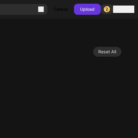
Sign in
Cancel
Upload
Reset All