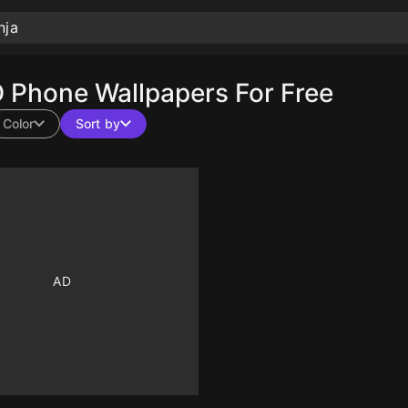
Phone Wallpapers For Free
Color
Sort by
10
10