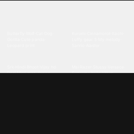
Explore different wallpaper
categories
Animals
Anime
Butterfly
·
Wolf
·
Cat
·
Dog
·
Kuromi
·
Cinnamoroll
·
Itachi
·
Gorilla
·
Cute panda
·
Luffy gear 5
·
My melody
·
Leopard print
Sanrio
·
Alastor
Bollywood
Brands
Srk
·
Hindi
·
Bhoot
·
Vijay hd
·
Msi
·
Razer
·
Stussy
·
Versace
·
Desi
·
Meri maa
·
Jawan
Supreme
·
hello kittys
·
Oneplus
Cars & Vehicles
Comics
Jdm
·
Hot wheels
·
Bmw 4k
·
Cartoon
·
Stitchs
·
Marvel
·
Zx10r
·
Car photos
·
Bmw car
Steven universe
·
·
Bugatti chiron
Powerpuff girls
·
Spiderman 4k
·
Lobo
Designs
Drawings