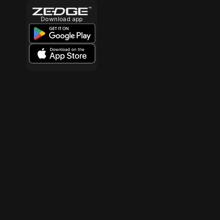
Download app
10
50
10