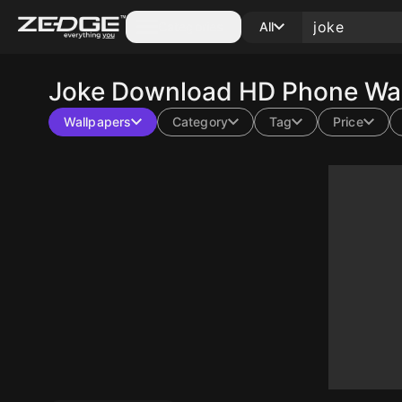
Categories
All
Joke
Download HD Phone Wall
Wallpapers
Category
Tag
Price