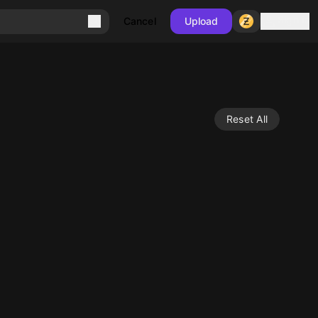
Sign in
Cancel
Upload
Reset All
10