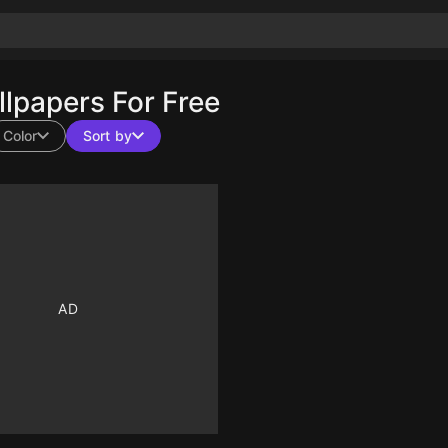
papers For Free
Color
Sort by