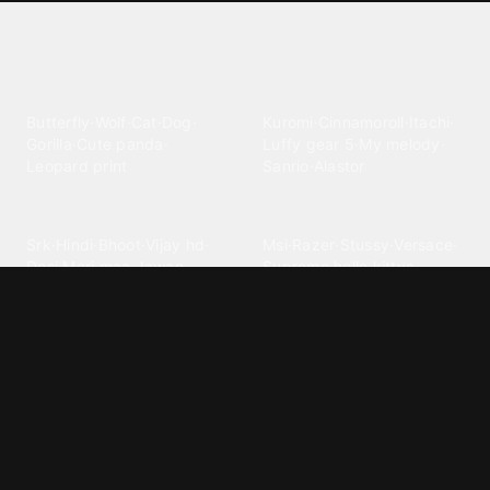
Explore different wallpaper
categories
Animals
Anime
Butterfly
·
Wolf
·
Cat
·
Dog
·
Kuromi
·
Cinnamoroll
·
Itachi
·
Gorilla
·
Cute panda
·
Luffy gear 5
·
My melody
·
Leopard print
Sanrio
·
Alastor
Bollywood
Brands
Srk
·
Hindi
·
Bhoot
·
Vijay hd
·
Msi
·
Razer
·
Stussy
·
Versace
·
Desi
·
Meri maa
·
Jawan
Supreme
·
hello kittys
·
Oneplus
Cars & Vehicles
Comics
Jdm
·
Hot wheels
·
Bmw 4k
·
Cartoon
·
Stitchs
·
Marvel
·
Zx10r
·
Car photos
·
Bmw car
Steven universe
·
·
Bugatti chiron
Powerpuff girls
·
Spiderman 4k
·
Lobo
Designs
Drawings