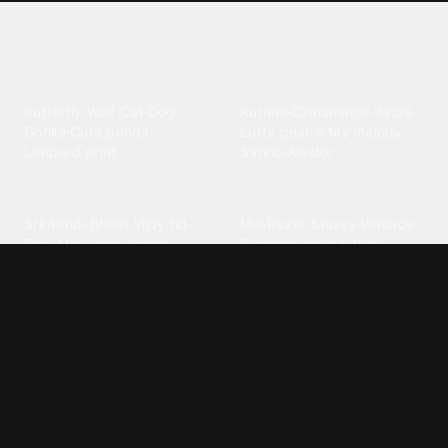
Explore different wallpaper
categories
Animals
Anime
Butterfly
·
Wolf
·
Cat
·
Dog
·
Kuromi
·
Cinnamoroll
·
Itachi
·
Gorilla
·
Cute panda
·
Luffy gear 5
·
My melody
·
Leopard print
Sanrio
·
Alastor
Bollywood
Brands
Srk
·
Hindi
·
Bhoot
·
Vijay hd
·
Msi
·
Razer
·
Stussy
·
Versace
·
Desi
·
Meri maa
·
Jawan
Supreme
·
hello kittys
·
Oneplus
Cars & Vehicles
Comics
Jdm
·
Hot wheels
·
Bmw 4k
·
Cartoon
·
Stitchs
·
Marvel
·
Zx10r
·
Car photos
·
Bmw car
Steven universe
·
·
Bugatti chiron
Powerpuff girls
·
Spiderman 4k
·
Lobo
Designs
Drawings