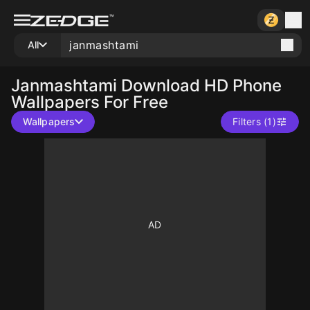
All
Janmashtami
Download HD Phone
Wallpapers For Free
Wallpapers
Filters (1)
10
10
10
10
10
10