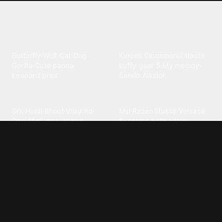
Explore different wallpaper
categories
Animals
Anime
Butterfly
·
Wolf
·
Cat
·
Dog
·
Kuromi
·
Cinnamoroll
·
Itachi
·
Gorilla
·
Cute panda
·
Luffy gear 5
·
My melody
·
Leopard print
Sanrio
·
Alastor
Bollywood
Brands
Srk
·
Hindi
·
Bhoot
·
Vijay hd
·
Msi
·
Razer
·
Stussy
·
Versace
·
Desi
·
Meri maa
·
Jawan
Supreme
·
hello kittys
·
Oneplus
Cars & Vehicles
Comics
Jdm
·
Hot wheels
·
Bmw 4k
·
Cartoon
·
Stitchs
·
Marvel
·
Zx10r
·
Car photos
·
Bmw car
Steven universe
·
·
Bugatti chiron
Powerpuff girls
·
Spiderman 4k
·
Lobo
Designs
Drawings