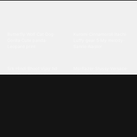
Explore different wallpaper
categories
Animals
Anime
Butterfly
·
Wolf
·
Cat
·
Dog
·
Kuromi
·
Cinnamoroll
·
Itachi
·
Gorilla
·
Cute panda
·
Luffy gear 5
·
My melody
·
Leopard print
Sanrio
·
Alastor
Bollywood
Brands
Srk
·
Hindi
·
Bhoot
·
Vijay hd
·
Msi
·
Razer
·
Stussy
·
Versace
·
Desi
·
Meri maa
·
Jawan
Supreme
·
hello kittys
·
Oneplus
Cars & Vehicles
Comics
Jdm
·
Hot wheels
·
Bmw 4k
·
Cartoon
·
Stitchs
·
Marvel
·
Zx10r
·
Car photos
·
Bmw car
Steven universe
·
·
Bugatti chiron
Powerpuff girls
·
Spiderman 4k
·
Lobo
Designs
Drawings