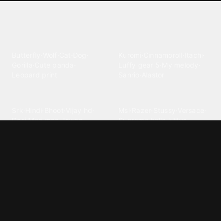
Explore different wallpaper
categories
Animals
Anime
Butterfly
·
Wolf
·
Cat
·
Dog
·
Kuromi
·
Cinnamoroll
·
Itachi
·
Gorilla
·
Cute panda
·
Luffy gear 5
·
My melody
·
Leopard print
Sanrio
·
Alastor
Bollywood
Brands
Srk
·
Hindi
·
Bhoot
·
Vijay hd
·
Msi
·
Razer
·
Stussy
·
Versace
·
Desi
·
Meri maa
·
Jawan
Supreme
·
hello kittys
·
Oneplus
Cars & Vehicles
Comics
Jdm
·
Hot wheels
·
Bmw 4k
·
Cartoon
·
Stitchs
·
Marvel
·
Zx10r
·
Car photos
·
Bmw car
Steven universe
·
·
Bugatti chiron
Powerpuff girls
·
Spiderman 4k
·
Lobo
Designs
Drawings