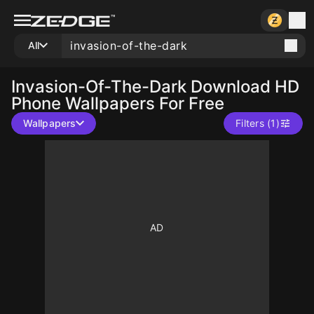
All
Invasion-Of-The-Dark
Download HD
Phone Wallpapers For Free
Wallpapers
Filters (1)
10