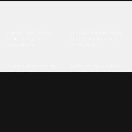
Explore different wallpaper
categories
Animals
Anime
Butterfly
·
Wolf
·
Cat
·
Dog
·
Kuromi
·
Cinnamoroll
·
Itachi
·
Gorilla
·
Cute panda
·
Luffy gear 5
·
My melody
·
Leopard print
Sanrio
·
Alastor
Bollywood
Brands
Srk
·
Hindi
·
Bhoot
·
Vijay hd
·
Msi
·
Razer
·
Stussy
·
Versace
·
Desi
·
Meri maa
·
Jawan
Supreme
·
hello kittys
·
Oneplus
Cars & Vehicles
Comics
Jdm
·
Hot wheels
·
Bmw 4k
·
Cartoon
·
Stitchs
·
Marvel
·
Zx10r
·
Car photos
·
Bmw car
Steven universe
·
·
Bugatti chiron
Powerpuff girls
·
Spiderman 4k
·
Lobo
Designs
Drawings