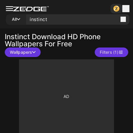
All
Instinct
Download HD Phone
Wallpapers For Free
Wallpapers
Filters (1)