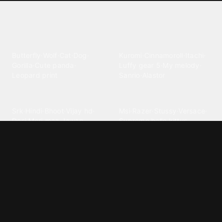
Explore different wallpaper
categories
Animals
Anime
Butterfly
·
Wolf
·
Cat
·
Dog
·
Kuromi
·
Cinnamoroll
·
Itachi
·
Gorilla
·
Cute panda
·
Luffy gear 5
·
My melody
·
Leopard print
Sanrio
·
Alastor
Bollywood
Brands
Srk
·
Hindi
·
Bhoot
·
Vijay hd
·
Msi
·
Razer
·
Stussy
·
Versace
·
Desi
·
Meri maa
·
Jawan
Supreme
·
hello kittys
·
Oneplus
Cars & Vehicles
Comics
Jdm
·
Hot wheels
·
Bmw 4k
·
Cartoon
·
Stitchs
·
Marvel
·
Zx10r
·
Car photos
·
Bmw car
Steven universe
·
·
Bugatti chiron
Powerpuff girls
·
Spiderman 4k
·
Lobo
Designs
Drawings