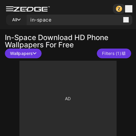
All
In-Space
Download HD Phone
Wallpapers For Free
Wallpapers
Filters (1)
10
10
10
10
10
10