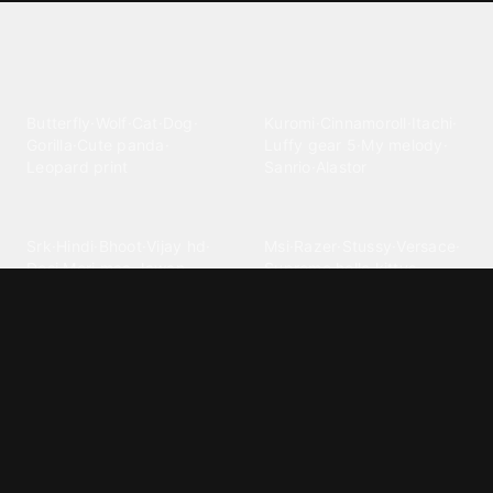
Explore different wallpaper
categories
Animals
Anime
Butterfly
·
Wolf
·
Cat
·
Dog
·
Kuromi
·
Cinnamoroll
·
Itachi
·
Gorilla
·
Cute panda
·
Luffy gear 5
·
My melody
·
Leopard print
Sanrio
·
Alastor
Bollywood
Brands
Srk
·
Hindi
·
Bhoot
·
Vijay hd
·
Msi
·
Razer
·
Stussy
·
Versace
·
Desi
·
Meri maa
·
Jawan
Supreme
·
hello kittys
·
Oneplus
Cars & Vehicles
Comics
Jdm
·
Hot wheels
·
Bmw 4k
·
Cartoon
·
Stitchs
·
Marvel
·
Zx10r
·
Car photos
·
Bmw car
Steven universe
·
·
Bugatti chiron
Powerpuff girls
·
Spiderman 4k
·
Lobo
Designs
Drawings