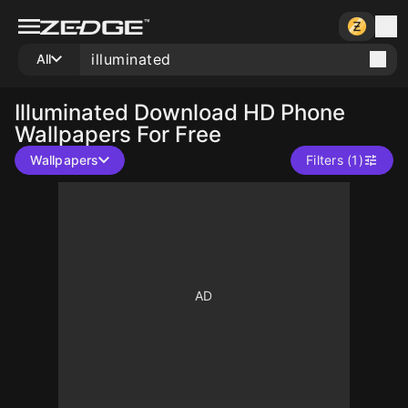
All
Illuminated
Download HD Phone
Wallpapers For Free
Wallpapers
Filters (1)
10