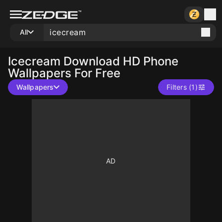
All
Icecream
Download HD Phone
Wallpapers For Free
Wallpapers
Filters (1)
10
10
1000
10
10
10