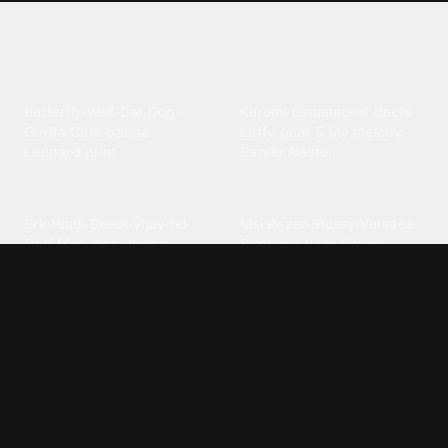
Explore different wallpaper
categories
Animals
Anime
Butterfly
·
Wolf
·
Cat
·
Dog
·
Kuromi
·
Cinnamoroll
·
Itachi
·
Gorilla
·
Cute panda
·
Luffy gear 5
·
My melody
·
Leopard print
Sanrio
·
Alastor
Bollywood
Brands
Srk
·
Hindi
·
Bhoot
·
Vijay hd
·
Msi
·
Razer
·
Stussy
·
Versace
·
Desi
·
Meri maa
·
Jawan
Supreme
·
hello kittys
·
Oneplus
Cars & Vehicles
Comics
Jdm
·
Hot wheels
·
Bmw 4k
·
Cartoon
·
Stitchs
·
Marvel
·
Zx10r
·
Car photos
·
Bmw car
Steven universe
·
·
Bugatti chiron
Powerpuff girls
·
Spiderman 4k
·
Lobo
Designs
Drawings